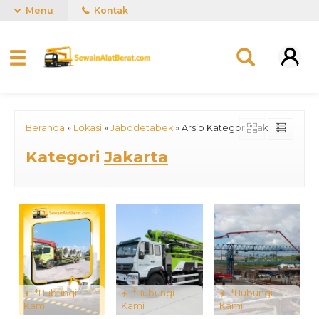
Menu
Kontak
Beranda
»
Lokasi
»
Jabodetabek
»
Arsip Kategori "Jakarta"
Kategori
Jakarta
*Hubungi
*Hubungi
*Hubungi
Kami
Kami
Kami