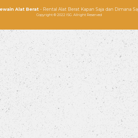
ewain Alat Berat
- Rental Alat Berat Kapan Saja dan Dimana Sa
Copyright © 2022 ISG. Allright Reserved