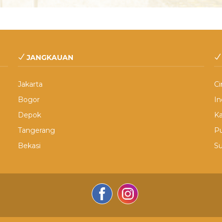
JANGKAUAN
Jakarta
Ci
Bogor
I
Depok
K
Tangerang
P
Bekasi
S