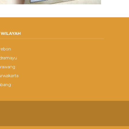
WILAYAH
rebon
ndramayu
arawang
urwakarta
ubang