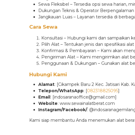
Sewa Fleksibel – Tersedia opsi sewa harian, m
Dukungan Teknis & Operator Berpengalaman – O
Jangkauan Luas – Layanan tersedia di berbaga
Cara Sewa
Konsultasi – Hubungi kami dan sampaikan k
Pilih Alat – Tentukan jenis dan spesifikasi al
Konfirmasi & Pembayaran – Kami akan mengi
Pengiriman Alat – Kami mengirimkan alat ber
Penggunaan & Dukungan – Gunakan alat ber
Hubungi Kami
Alamat
: [Cikampek Baru 2 Kec. Jatisari Kab. 
Telepon/WhatsApp
: [
082318825095
]
Email
: [indosaranaoffice@gmail.com]
Website
: www.sewainalatberat.com
Instagram/Facebook/
: @indosaranagemilan
Kami siap membantu Anda menemukan alat berat 