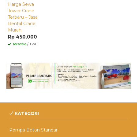
Harga Sewa
Tower Crane
Terbaru – Jasa
Rental Crane
Murah
Rp 450.000
Tersedia
/ TWC
KATEGORI
Pompa Beton Standar