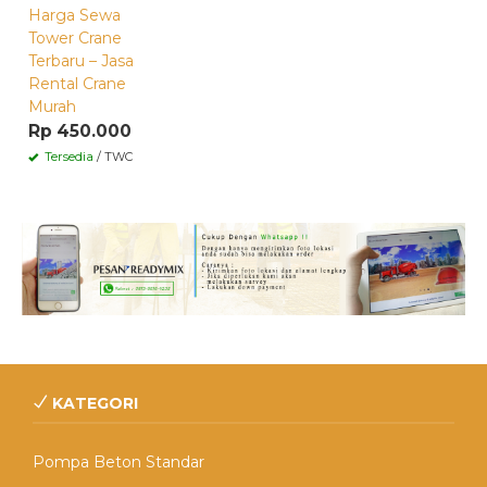
Harga Sewa
Tower Crane
Terbaru – Jasa
Rental Crane
Murah
Rp 450.000
Tersedia
/ TWC
KATEGORI
Pompa Beton Standar