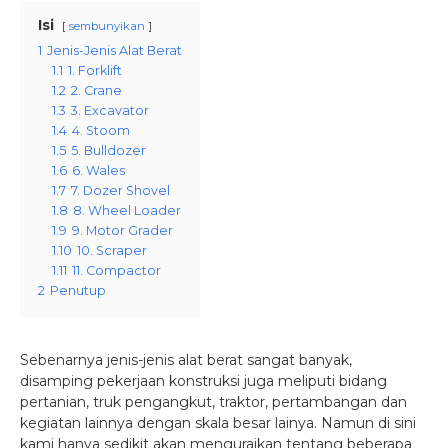
Isi
sembunyikan
1
Jenis-Jenis Alat Berat
1.1
1. Forklift
1.2
2. Crane
1.3
3. Excavator
1.4
4. Stoom
1.5
5. Bulldozer
1.6
6. Wales
1.7
7. Dozer Shovel
1.8
8. Wheel Loader
1.9
9. Motor Grader
1.10
10. Scraper
1.11
11. Compactor
2
Penutup
Sebenarnya jenis-jenis alat berat sangat banyak,
disamping pekerjaan konstruksi juga meliputi bidang
pertanian, truk pengangkut, traktor, pertambangan dan
kegiatan lainnya dengan skala besar lainya. Namun di sini
kami hanya sedikit akan menguraikan tentang beberapa