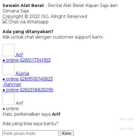
Sewain Alat Berat
- Rental Alat Berat Kapan Saja dan
Dimana Saja
Copyright © 2022 ISG. Allright Reserved
Chat via Whatsapp
Ada yang ditanyakan?
Klik untuk chat dengan customer support kami
Arif
● online
6285117341953
Kurnia
● online
6289518745823
Rahmat
● online
6282318825095
Arif
● online
Halo, perkenalkan saya
Arif
baru saja
Ada yang bisa saya bantu?
baru saja
Kirim