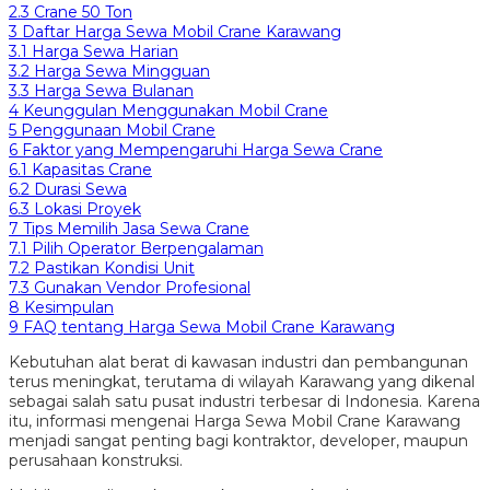
2.3
Crane 50 Ton
3
Daftar Harga Sewa Mobil Crane Karawang
3.1
Harga Sewa Harian
3.2
Harga Sewa Mingguan
3.3
Harga Sewa Bulanan
4
Keunggulan Menggunakan Mobil Crane
5
Penggunaan Mobil Crane
6
Faktor yang Mempengaruhi Harga Sewa Crane
6.1
Kapasitas Crane
6.2
Durasi Sewa
6.3
Lokasi Proyek
7
Tips Memilih Jasa Sewa Crane
7.1
Pilih Operator Berpengalaman
7.2
Pastikan Kondisi Unit
7.3
Gunakan Vendor Profesional
8
Kesimpulan
9
FAQ tentang Harga Sewa Mobil Crane Karawang
Kebutuhan alat berat di kawasan industri dan pembangunan
terus meningkat, terutama di wilayah Karawang yang dikenal
sebagai salah satu pusat industri terbesar di Indonesia. Karena
itu, informasi mengenai Harga Sewa Mobil Crane Karawang
menjadi sangat penting bagi kontraktor, developer, maupun
perusahaan konstruksi.