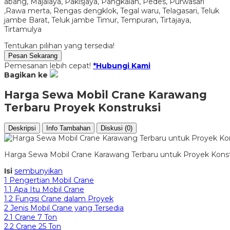
abang, Majalaya, Pakisjaya, Pangkalan, Pedes, Purwasari
,Rawa merta, Rengas dengklok, Tegal waru, Telagasari, Teluk
jambe Barat, Teluk jambe Timur, Tempuran, Tirtajaya,
Tirtamulya
Tentukan pilihan yang tersedia!
Pesan Sekarang
Pemesanan lebih cepat!
*Hubungi Kami
Bagikan ke
Harga Sewa Mobil Crane Karawang
Terbaru Proyek Konstruksi
Deskripsi
Info Tambahan
Diskusi (0)
Harga Sewa Mobil Crane Karawang Terbaru untuk Proyek Konst
Isi
sembunyikan
1
Pengertian Mobil Crane
1.1
Apa Itu Mobil Crane
1.2
Fungsi Crane dalam Proyek
2
Jenis Mobil Crane yang Tersedia
2.1
Crane 7 Ton
2.2
Crane 25 Ton