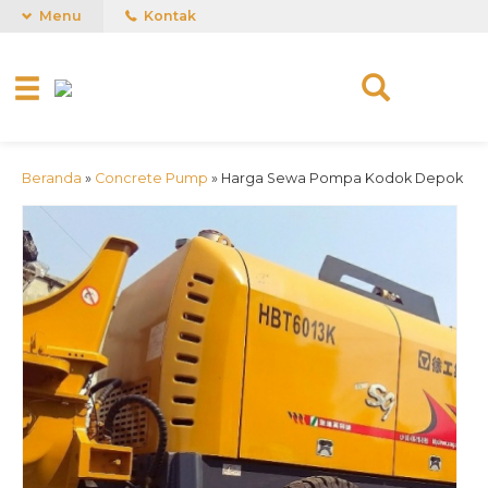
Menu
Kontak
Beranda
»
Concrete Pump
»
Harga Sewa Pompa Kodok Depok