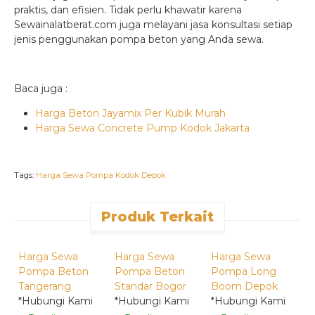
praktis, dan efisien. Tidak perlu khawatir karena
Sewainalatberat.com juga melayani jasa konsultasi setiap
jenis penggunakan pompa beton yang Anda sewa.
Baca juga :
Harga Beton Jayamix Per Kubik Murah
Harga Sewa Concrete Pump Kodok Jakarta
Tags:
Harga Sewa Pompa Kodok Depok
Produk Terkait
*Hubungi
*Hubungi
*Hubungi
Kami
Kami
Kami
Harga Sewa
Harga Sewa
Harga Sewa
H
Pompa Beton
Pompa Beton
Pompa Long
C
Tangerang
Standar Bogor
Boom Depok
P
*Hubungi Kami
*Hubungi Kami
*Hubungi Kami
*