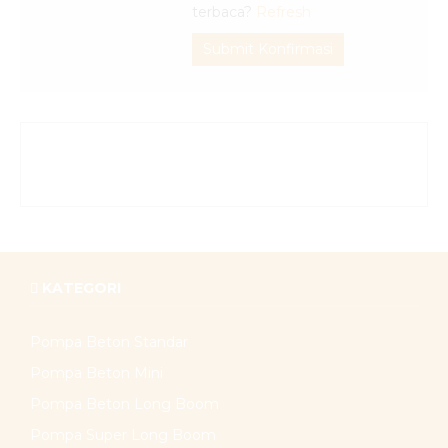
terbaca?
Refresh
Submit Konfirmasi
KATEGORI
Pompa Beton Standar
Pompa Beton Mini
Pompa Beton Long Boom
Pompa Super Long Boom